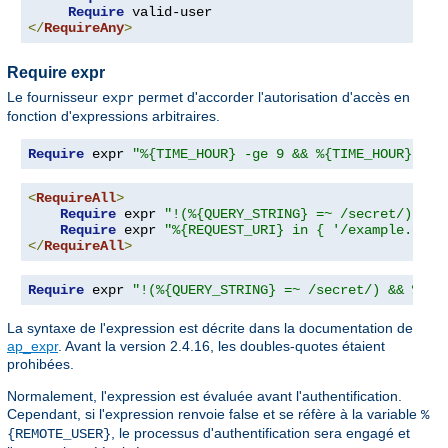
Require
</
RequireAny
>
Require expr
Le fournisseur
permet d'accorder l'autorisation d'accès en
expr
fonction d'expressions arbitraires.
Require
 expr 
"%{TIME_HOUR} -ge 9 && %{TIME_HOUR} -le
<
RequireAll
>
Require
 expr 
"!(%{QUERY_STRING} =~ /secret/)"
Require
 expr 
"%{REQUEST_URI} in { '/example.cgi'
</
RequireAll
>
Require
 expr 
"!(%{QUERY_STRING} =~ /secret/) && %{RE
La syntaxe de l'expression est décrite dans la documentation de
ap_expr
. Avant la version 2.4.16, les doubles-quotes étaient
prohibées.
Normalement, l'expression est évaluée avant l'authentification.
Cependant, si l'expression renvoie false et se réfère à la variable
%
, le processus d'authentification sera engagé et
{REMOTE_USER}