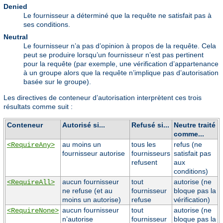
Denied
Le fournisseur a déterminé que la requête ne satisfait pas à
ses conditions.
Neutral
Le fournisseur n’a pas d’opinion à propos de la requête. Cela
peut se produire lorsqu’un fournisseur n’est pas pertinent
pour la requête (par exemple, une vérification d’appartenance
à un groupe alors que la requête n’implique pas d’autorisation
basée sur le groupe).
Les directives de conteneur d’autorisation interprètent ces trois
résultats comme suit :
Conteneur
Autorisé si...
Refusé si...
Neutre traité
comme...
au moins un
tous les
refus (ne
<RequireAny>
fournisseur autorise
fournisseurs
satisfait pas
refusent
aux
conditions)
aucun fournisseur
tout
autorise (ne
<RequireAll>
ne refuse (et au
fournisseur
bloque pas la
moins un autorise)
refuse
vérification)
aucun fournisseur
tout
autorise (ne
<RequireNone>
n’autorise
fournisseur
bloque pas la