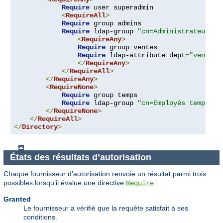
Require
 user superadmin

<
RequireAll
>
Require
 group admins

Require
 ldap-group 
"cn=Administrateurs,o
<
RequireAny
>
Require
 group ventes

Require
 ldap-attribute dept
=
"ventes"
</
RequireAny
>
</
RequireAll
>
</
RequireAny
>
<
RequireNone
>
Require
 group temps

Require
 ldap-group 
"cn=Employés temporai
</
RequireNone
>
</
RequireAll
>
</
Directory
>
États des résultats d’autorisation
Chaque fournisseur d’autorisation renvoie un résultat parmi trois
possibles lorsqu’il évalue une directive
:
Require
Granted
Le fournisseur a vérifié que la requête satisfait à ses
conditions.