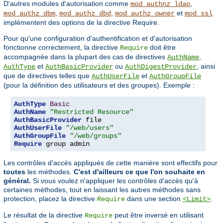
D'autres modules d'autorisation comme
,
mod_authnz_ldap
,
,
et
mod_authz_dbm
mod_authz_dbd
mod_authz_owner
mod_ssl
implémentent des options de la directive Require.
Pour qu'une configuration d'authentification et d'autorisation
fonctionne correctement, la directive
doit être
Require
accompagnée dans la plupart des cas de directives
,
AuthName
et
ou
, ainsi
AuthType
AuthBasicProvider
AuthDigestProvider
que de directives telles que
et
AuthUserFile
AuthGroupFile
(pour la définition des utilisateurs et des groupes). Exemple :
AuthType
Basic
AuthName
"Restricted Resource"
AuthBasicProvider
AuthUserFile
"/web/users"
AuthGroupFile
"/web/groups"
Require
 group admin
Les contrôles d'accès appliqués de cette manière sont effectifs pour
toutes
les méthodes.
C'est d'ailleurs ce que l'on souhaite en
général.
Si vous voulez n'appliquer les contrôles d'accès qu'à
certaines méthodes, tout en laissant les autres méthodes sans
protection, placez la directive
dans une section
.
Require
<Limit>
Le résultat de la directive
peut être inversé en utilisant
Require