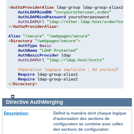
<
AuthzProviderAlias
 ldap-group ldap-group-alias2 
"cn
AuthLDAPBindDN
"cn=yourotheruser,o=dev"
AuthLDAPBindPassword
 yourotherpassword

AuthLDAPUrl
"ldap://other.ldap.host/o=dev?cn"
</
AuthzProviderAlias
>
Alias
"/secure"
"/webpages/secure"
<
Directory
"/webpages/secure"
>
AuthType
Basic
AuthName
"LDAP Protected"
AuthBasicProvider
 ldap

AuthLDAPUrl
"ldap://ldap.host/o=ctx"
#Opération logique implicite : OU inclusif
Require
 ldap-group-alias1

Require
</
Directory
>
Directive
AuthMerging
Description:
Définit la manière dont chaque logique
d'autorisation des sections de
configuration se combine avec celles
des sections de configuration