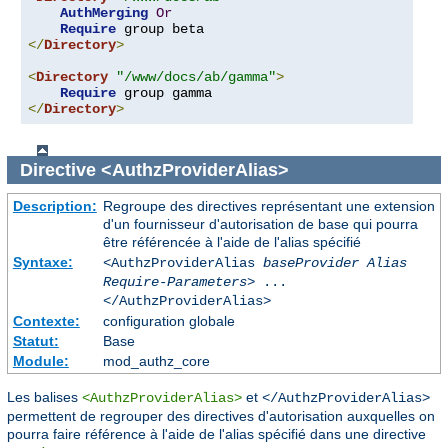
AuthMerging
Or
Require
</
Directory
>
<
Directory
"/www/docs/ab/gamma"
>
Require
</
Directory
>
Directive
<AuthzProviderAlias>
Description:
Regroupe des directives représentant une extension
d'un fournisseur d'autorisation de base qui pourra
être référencée à l'aide de l'alias spécifié
Syntaxe:
<AuthzProviderAlias
baseProvider Alias
Require-Parameters
> ...
</AuthzProviderAlias>
Contexte:
configuration globale
Statut:
Base
Module:
mod_authz_core
Les balises
et
<AuthzProviderAlias>
</AuthzProviderAlias>
permettent de regrouper des directives d'autorisation auxquelles on
pourra faire référence à l'aide de l'alias spécifié dans une directive