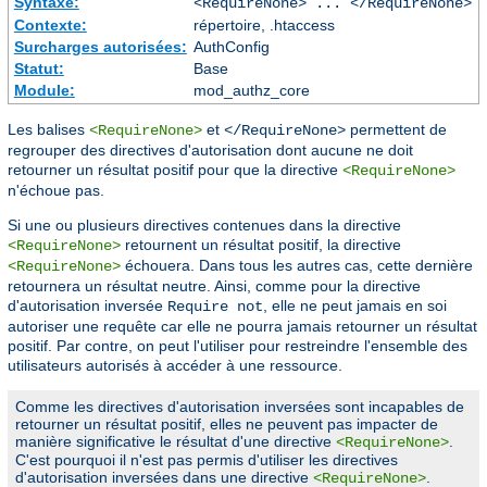
Syntaxe:
<RequireNone> ... </RequireNone>
Contexte:
répertoire, .htaccess
Surcharges autorisées:
AuthConfig
Statut:
Base
Module:
mod_authz_core
Les balises
et
permettent de
<RequireNone>
</RequireNone>
regrouper des directives d'autorisation dont aucune ne doit
retourner un résultat positif pour que la directive
<RequireNone>
n'échoue pas.
Si une ou plusieurs directives contenues dans la directive
retournent un résultat positif, la directive
<RequireNone>
échouera. Dans tous les autres cas, cette dernière
<RequireNone>
retournera un résultat neutre. Ainsi, comme pour la directive
d'autorisation inversée
, elle ne peut jamais en soi
Require not
autoriser une requête car elle ne pourra jamais retourner un résultat
positif. Par contre, on peut l'utiliser pour restreindre l'ensemble des
utilisateurs autorisés à accéder à une ressource.
Comme les directives d'autorisation inversées sont incapables de
retourner un résultat positif, elles ne peuvent pas impacter de
manière significative le résultat d'une directive
.
<RequireNone>
C'est pourquoi il n'est pas permis d'utiliser les directives
d'autorisation inversées dans une directive
.
<RequireNone>