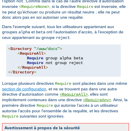
l'option
. Comme dans le cas de l'autre directive d'autorisation
not
inversée
, si la directive
est inversée, elle
<RequireNone>
Require
ne peut qu'échouer ou produire un résultat neutre ; elle ne peut
donc alors pas en soi autoriser une requête.
Dans l'exemple suivant, tous les utilisateurs appartenant aux
groupes
et
ont l'autorisation d'accès, à l'exception de
alpha
beta
ceux appartenant au groupe
.
reject
<
Directory
"/www/docs"
>
<
RequireAll
>
Require
 group alpha beta

Require
 not group reject

</
RequireAll
>
</
Directory
>
Lorsque plusieurs directives
sont placées dans une même
Require
section de configuration
, et ne se trouvent pas dans une autre
directive d'autorisation comme
, elles sont
<RequireAll>
implicitement contenues dans une directive
. Ainsi, la
<RequireAny>
première directive
qui autorise l'accès à un utilisateur
Require
autorise l'accès pour l'ensemble de la requête, et les directives
suivantes sont ignorées.
Require
Avertissement à propos de la sécurité