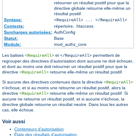
retourner un résultat positif pour que la
directive globale retourne elle-même un
résultat positif.
Syntaxe:
<RequireAll> ... </RequireAll>
Contexte:
répertoire, .htaccess
Surcharges autorisées:
AuthConfig
Statut:
Base
Module:
mod_authz_core
Les balises
et
permettent de
<RequireAll>
</RequireAll>
regrouper des directives d'autorisation dont aucune ne doit échouer,
et dont au moins une doit retourner un résultat positif pour que la
directive
retourne elle-même un résultat positif.
<RequireAll>
Si aucune des directives contenues dans la directive
<RequireAll>
n'échoue, et si au moins une retourne un résultat positif, alors la
directive
retourne elle-même un résultat positif. Si
<RequireAll>
aucune ne retourne un résultat positif, et si aucune n'échoue, la
directive globale retourne un résultat neutre. Dans tous les autres
cas, elle échoue.
Voir aussi
Conteneurs d'autorisation
États des résultats d’autorisation