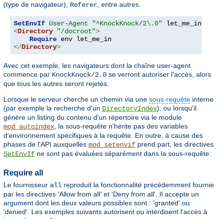
(type de navigateur),
, entre autres.
Referer
SetEnvIf
User-Agent
"^KnockKnock/2\.0"
<
Directory
"/docroot"
>
Require
</
Directory
>
Avec cet exemple, les navigateurs dont la chaîne user-agent
commence par
se verront autoriser l'accès, alors
KnockKnock/2.0
que tous les autres seront rejetés.
Lorsque le serveur cherche un chemin via une
sous-requête
interne
(par exemple la recherche d'un
), ou lorsqu'il
DirectoryIndex
génère un listing du contenu d'un répertoire via le module
, la sous-requête n'hérite pas des variables
mod_autoindex
d'environnement spécifiques à la requête. En outre, à cause des
phases de l'API auxquelles
prend part, les directives
mod_setenvif
ne sont pas évaluées séparément dans la sous-requête.
SetEnvIf
Require all
Le fournisseur
reproduit la fonctionnalité précédemment fournie
all
par les directives 'Allow from all' et 'Deny from all'. Il accepte un
argument dont les deux valeurs possibles sont : 'granted' ou
'denied'. Les exemples suivants autorisent ou interdisent l'accès à