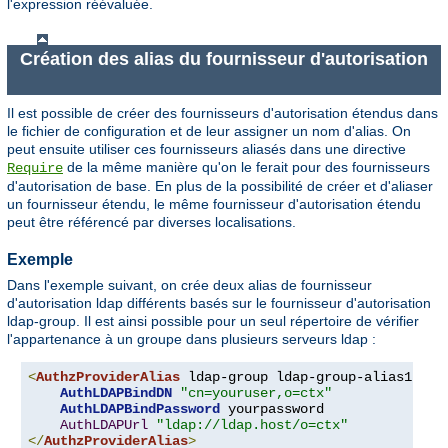
l'expression réévaluée.
Création des alias du fournisseur d'autorisation
Il est possible de créer des fournisseurs d'autorisation étendus dans
le fichier de configuration et de leur assigner un nom d'alias. On
peut ensuite utiliser ces fournisseurs aliasés dans une directive
de la même manière qu'on le ferait pour des fournisseurs
Require
d'autorisation de base. En plus de la possibilité de créer et d'aliaser
un fournisseur étendu, le même fournisseur d'autorisation étendu
peut être référencé par diverses localisations.
Exemple
Dans l'exemple suivant, on crée deux alias de fournisseur
d'autorisation ldap différents basés sur le fournisseur d'autorisation
ldap-group. Il est ainsi possible pour un seul répertoire de vérifier
l'appartenance à un groupe dans plusieurs serveurs ldap :
<
AuthzProviderAlias
 ldap-group ldap-group-alias1 
"cn
AuthLDAPBindDN
"cn=youruser,o=ctx"
AuthLDAPBindPassword
 yourpassword

AuthLDAPUrl
"ldap://ldap.host/o=ctx"
</
AuthzProviderAlias
>