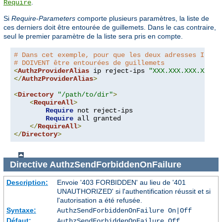
.
Require
Si
Require-Parameters
comporte plusieurs paramètres, la liste de
ces derniers doit être entourée de guillemets. Dans le cas contraire,
seul le premier paramètre de la liste sera pris en compte.
# Dans cet exemple, pour que les deux adresses IP so
# DOIVENT être entourées de guillemets
<
AuthzProviderAlias
 ip reject-ips 
"XXX.XXX.XXX.XXX Y
</
AuthzProviderAlias
>
<
Directory
"/path/to/dir"
>
<
RequireAll
>
Require
 not reject-ips

Require
 all granted

</
RequireAll
>
</
Directory
>
Directive
AuthzSendForbiddenOnFailure
Description:
Envoie '403 FORBIDDEN' au lieu de '401
UNAUTHORIZED' si l'authentification réussit et si
l'autorisation a été refusée.
Syntaxe:
AuthzSendForbiddenOnFailure On|Off
Défaut:
AuthzSendForbiddenOnFailure Off