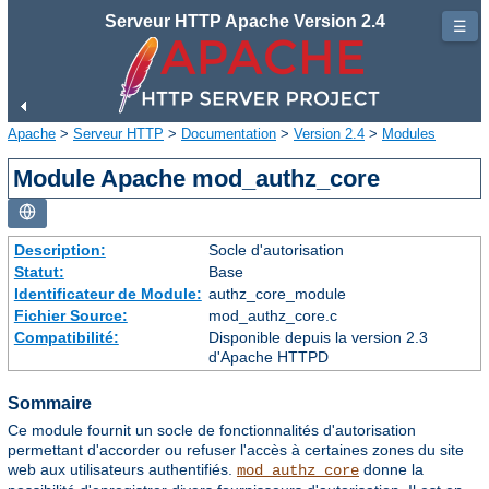
Serveur HTTP Apache Version 2.4
☰
Apache
>
Serveur HTTP
>
Documentation
>
Version 2.4
>
Modules
Module Apache mod_authz_core
Description:
Socle d'autorisation
Statut:
Base
Identificateur de Module:
authz_core_module
Fichier Source:
mod_authz_core.c
Compatibilité:
Disponible depuis la version 2.3
d'Apache HTTPD
Sommaire
Ce module fournit un socle de fonctionnalités d'autorisation
permettant d'accorder ou refuser l'accès à certaines zones du site
web aux utilisateurs authentifiés.
donne la
mod_authz_core