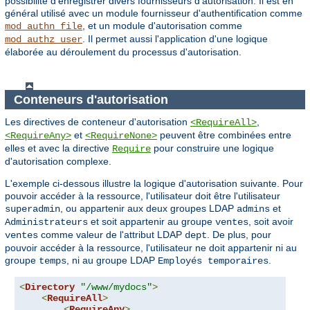
possibilité d'enregistrer divers fournisseurs d'autorisation. Il est en
général utilisé avec un module fournisseur d'authentification comme
, et un module d'autorisation comme
mod_authn_file
. Il permet aussi l'application d'une logique
mod_authz_user
élaborée au déroulement du processus d'autorisation.
Conteneurs d'autorisation
Les directives de conteneur d'autorisation
,
<RequireAll>
et
peuvent être combinées entre
<RequireAny>
<RequireNone>
elles et avec la directive
pour construire une logique
Require
d'autorisation complexe.
L'exemple ci-dessous illustre la logique d'autorisation suivante. Pour
pouvoir accéder à la ressource, l'utilisateur doit être l'utilisateur
, ou appartenir aux deux groupes LDAP
et
superadmin
admins
et soit appartenir au groupe
, soit avoir
Administrateurs
ventes
comme valeur de l'attribut LDAP
. De plus, pour
ventes
dept
pouvoir accéder à la ressource, l'utilisateur ne doit appartenir ni au
groupe
, ni au groupe LDAP
.
temps
Employés temporaires
<
Directory
"/www/mydocs"
>
<
RequireAll
>
<
RequireAny
>