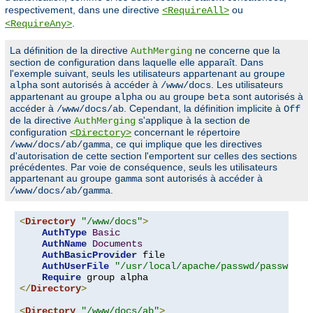
respectivement, dans une directive
ou
<RequireAll>
.
<RequireAny>
La définition de la directive
ne concerne que la
AuthMerging
section de configuration dans laquelle elle apparaît. Dans
l'exemple suivant, seuls les utilisateurs appartenant au groupe
sont autorisés à accéder à
. Les utilisateurs
alpha
/www/docs
appartenant au groupe
ou au groupe
sont autorisés à
alpha
beta
accéder à
. Cependant, la définition implicite à
/www/docs/ab
Off
de la directive
s'applique à la section de
AuthMerging
configuration
concernant le répertoire
<Directory>
, ce qui implique que les directives
/www/docs/ab/gamma
d'autorisation de cette section l'emportent sur celles des sections
précédentes. Par voie de conséquence, seuls les utilisateurs
appartenant au groupe
sont autorisés à accéder à
gamma
.
/www/docs/ab/gamma
<
Directory
"/www/docs"
>
AuthType
Basic
AuthName
Documents
AuthBasicProvider
 file

AuthUserFile
"/usr/local/apache/passwd/passwords
Require
</
Directory
>
<
Directory
"/www/docs/ab"
>