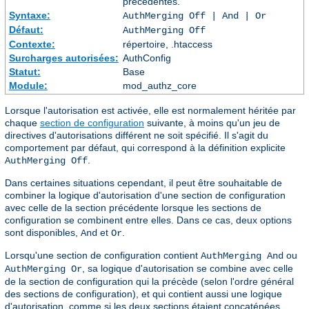
précédentes.
Syntaxe:
AuthMerging Off | And | Or
Défaut:
AuthMerging Off
Contexte:
répertoire, .htaccess
Surcharges autorisées:
AuthConfig
Statut:
Base
Module:
mod_authz_core
Lorsque l'autorisation est activée, elle est normalement héritée par
chaque
section de configuration
suivante, à moins qu'un jeu de
directives d'autorisations différent ne soit spécifié. Il s'agit du
comportement par défaut, qui correspond à la définition explicite
.
AuthMerging Off
Dans certaines situations cependant, il peut être souhaitable de
combiner la logique d'autorisation d'une section de configuration
avec celle de la section précédente lorsque les sections de
configuration se combinent entre elles. Dans ce cas, deux options
sont disponibles,
et
.
And
Or
Lorsqu'une section de configuration contient
ou
AuthMerging And
, sa logique d'autorisation se combine avec celle
AuthMerging Or
de la section de configuration qui la précède (selon l'ordre général
des sections de configuration), et qui contient aussi une logique
d'autorisation, comme si les deux sections étaient concaténées,