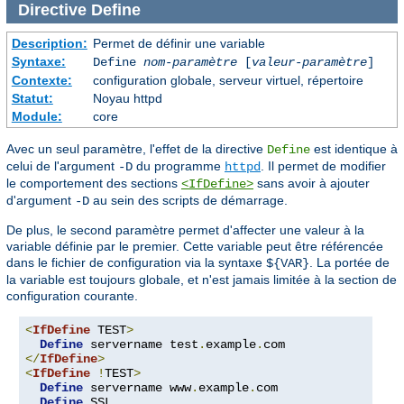
Directive
Define
Description:
Permet de définir une variable
Syntaxe:
Define
nom-paramètre
[
valeur-paramètre
]
Contexte:
configuration globale, serveur virtuel, répertoire
Statut:
Noyau httpd
Module:
core
Avec un seul paramètre, l'effet de la directive
est identique à
Define
celui de l'argument
du programme
. Il permet de modifier
-D
httpd
le comportement des sections
sans avoir à ajouter
<IfDefine>
d'argument
au sein des scripts de démarrage.
-D
De plus, le second paramètre permet d'affecter une valeur à la
variable définie par le premier. Cette variable peut être référencée
dans le fichier de configuration via la syntaxe
. La portée de
${VAR}
la variable est toujours globale, et n'est jamais limitée à la section de
configuration courante.
<
IfDefine
 TEST
>
Define
 servername test
.
example
.
</
IfDefine
>
<
IfDefine
!
TEST
>
Define
 servername www
.
example
.
com

Define