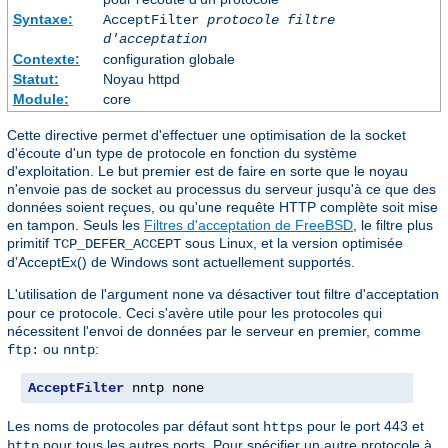
Syntaxe:
AcceptFilter
protocole
filtre
d'acceptation
Contexte:
configuration globale
Statut:
Noyau httpd
Module:
core
Cette directive permet d'effectuer une optimisation de la socket
d'écoute d'un type de protocole en fonction du système
d'exploitation. Le but premier est de faire en sorte que le noyau
n'envoie pas de socket au processus du serveur jusqu'à ce que des
données soient reçues, ou qu'une requête HTTP complète soit mise
en tampon. Seuls les
Filtres d'acceptation de FreeBSD
, le filtre plus
primitif
sous Linux, et la version optimisée
TCP_DEFER_ACCEPT
d'AcceptEx() de Windows sont actuellement supportés.
L'utilisation de l'argument
va désactiver tout filtre d'acceptation
none
pour ce protocole. Ceci s'avère utile pour les protocoles qui
nécessitent l'envoi de données par le serveur en premier, comme
ou
:
ftp:
nntp
AcceptFilter
 nntp none
Les noms de protocoles par défaut sont
pour le port 443 et
https
pour tous les autres ports. Pour spécifier un autre protocole à
http