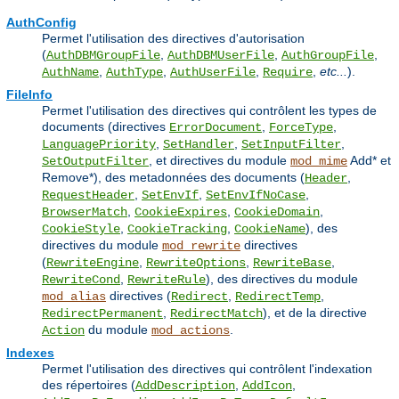
AuthConfig
Permet l'utilisation des directives d'autorisation
(
,
,
,
AuthDBMGroupFile
AuthDBMUserFile
AuthGroupFile
,
,
,
,
etc...
).
AuthName
AuthType
AuthUserFile
Require
FileInfo
Permet l'utilisation des directives qui contrôlent les types de
documents (directives
,
,
ErrorDocument
ForceType
,
,
,
LanguagePriority
SetHandler
SetInputFilter
, et directives du module
Add* et
SetOutputFilter
mod_mime
Remove*), des metadonnées des documents (
,
Header
,
,
,
RequestHeader
SetEnvIf
SetEnvIfNoCase
,
,
,
BrowserMatch
CookieExpires
CookieDomain
,
,
), des
CookieStyle
CookieTracking
CookieName
directives du module
directives
mod_rewrite
(
,
,
,
RewriteEngine
RewriteOptions
RewriteBase
,
), des directives du module
RewriteCond
RewriteRule
directives (
,
,
mod_alias
Redirect
RedirectTemp
,
), et de la directive
RedirectPermanent
RedirectMatch
du module
.
Action
mod_actions
Indexes
Permet l'utilisation des directives qui contrôlent l'indexation
des répertoires (
,
,
AddDescription
AddIcon