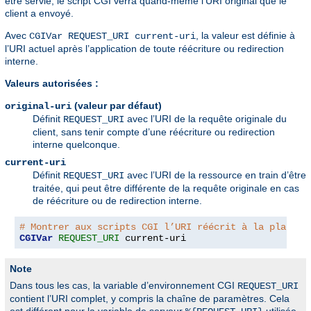
être servie, le script CGI verra quand-même l’URI original que le
client a envoyé.
Avec
, la valeur est définie à
CGIVar REQUEST_URI current-uri
l’URI actuel après l’application de toute réécriture ou redirection
interne.
Valeurs autorisées :
(valeur par défaut)
original-uri
Définit
avec l’URI de la requête originale du
REQUEST_URI
client, sans tenir compte d’une réécriture ou redirection
interne quelconque.
current-uri
Définit
avec l’URI de la ressource en train d’être
REQUEST_URI
traitée, qui peut être différente de la requête originale en cas
de réécriture ou de redirection interne.
# Montrer aux scripts CGI l’URI réécrit à la place d
CGIVar
REQUEST_URI
 current-uri
Note
Dans tous les cas, la variable d’environnement CGI
REQUEST_URI
contient l’URI complet, y compris la chaîne de paramètres. Cela
est différent pour la variable de serveur
utilisée