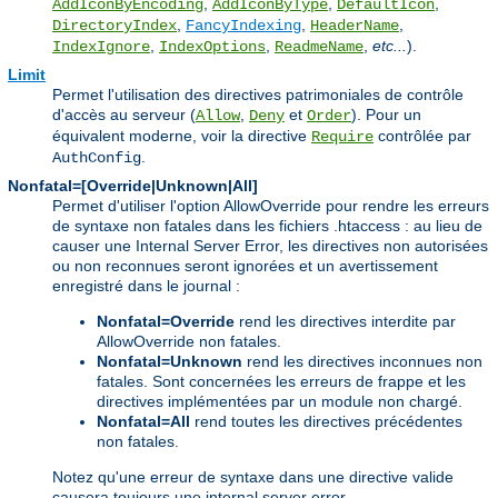
,
,
,
AddIconByEncoding
AddIconByType
DefaultIcon
,
,
,
DirectoryIndex
FancyIndexing
HeaderName
,
,
,
etc...
).
IndexIgnore
IndexOptions
ReadmeName
Limit
Permet l'utilisation des directives patrimoniales de contrôle
d'accès au serveur (
,
et
). Pour un
Allow
Deny
Order
équivalent moderne, voir la directive
contrôlée par
Require
.
AuthConfig
Nonfatal=[Override|Unknown|All]
Permet d'utiliser l'option AllowOverride pour rendre les erreurs
de syntaxe non fatales dans les fichiers .htaccess : au lieu de
causer une Internal Server Error, les directives non autorisées
ou non reconnues seront ignorées et un avertissement
enregistré dans le journal :
Nonfatal=Override
rend les directives interdite par
AllowOverride non fatales.
Nonfatal=Unknown
rend les directives inconnues non
fatales. Sont concernées les erreurs de frappe et les
directives implémentées par un module non chargé.
Nonfatal=All
rend toutes les directives précédentes
non fatales.
Notez qu'une erreur de syntaxe dans une directive valide
causera toujours une internal server error.