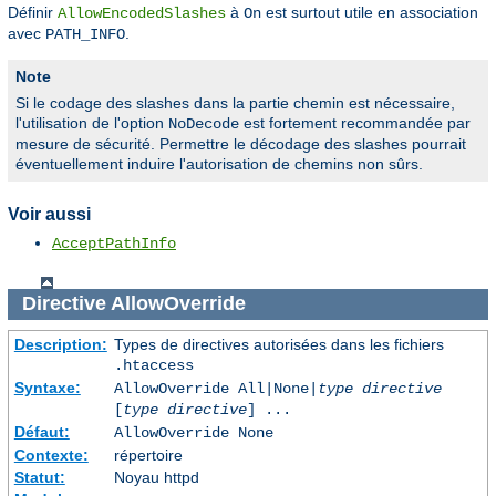
Définir
à
est surtout utile en association
AllowEncodedSlashes
On
avec
.
PATH_INFO
Note
Si le codage des slashes dans la partie chemin est nécessaire,
l'utilisation de l'option
est fortement recommandée par
NoDecode
mesure de sécurité. Permettre le décodage des slashes pourrait
éventuellement induire l'autorisation de chemins non sûrs.
Voir aussi
AcceptPathInfo
Directive
AllowOverride
Description:
Types de directives autorisées dans les fichiers
.htaccess
Syntaxe:
AllowOverride All|None|
type directive
[
type directive
] ...
Défaut:
AllowOverride None
Contexte:
répertoire
Statut:
Noyau httpd