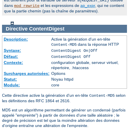
%{REQUEST_URI}
dans
et les expressions de
ap_expr
, qui ne contient
mod_rewrite
que la partie chemin (pas la chaîne de paramètres).
Directive
ContentDigest
Description:
Active la génération d'un en-tête
dans la réponse HTTP
Content-MD5
Syntaxe:
ContentDigest On|Off
Défaut:
ContentDigest Off
Contexte:
configuration globale, serveur virtuel,
répertoire, .htaccess
Surcharges autorisées:
Options
Statut:
Noyau httpd
Module:
core
Cette directive active la génération d'un en-tête
selon
Content-MD5
les définitions des RFC 1864 et 2616.
MD5 est un algorithme permettant de générer un condensé (parfois
appelé "empreinte") à partir de données d'une taille aléatoire ; le
degré de précision est tel que la moindre altération des données
d'origine entraîne une altération de l'empreinte.