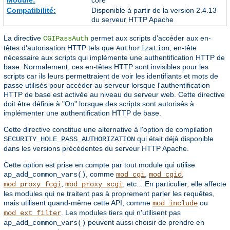
Compatibilité:
Disponible à partir de la version 2.4.13
du serveur HTTP Apache
La directive
permet aux scripts d'accéder aux en-
CGIPassAuth
têtes d'autorisation HTTP tels que
, en-tête
Authorization
nécessaire aux scripts qui implémente une authentification HTTP de
base. Normalement, ces en-têtes HTTP sont invisibles pour les
scripts car ils leurs permettraient de voir les identifiants et mots de
passe utilisés pour accéder au serveur lorsque l'authentification
HTTP de base est activée au niveau du serveur web. Cette directive
doit être définie à "On" lorsque des scripts sont autorisés à
implémenter une authentification HTTP de base.
Cette directive constitue une alternative à l'option de compilation
qui était déjà disponible
SECURITY_HOLE_PASS_AUTHORIZATION
dans les versions précédentes du serveur HTTP Apache.
Cette option est prise en compte par tout module qui utilise
, comme
,
,
ap_add_common_vars()
mod_cgi
mod_cgid
,
, etc... En particulier, elle affecte
mod_proxy_fcgi
mod_proxy_scgi
les modules qui ne traitent pas à proprement parler les requêtes,
mais utilisent quand-même cette API, comme
ou
mod_include
. Les modules tiers qui n'utilisent pas
mod_ext_filter
peuvent aussi choisir de prendre en
ap_add_common_vars()