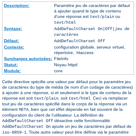
Description:
Paramètre jeu de caractères par défaut
à ajouter quand le type de contenu
d'une réponse est
ou
text/plain
text/html
Syntaxe:
AddDefaultCharset On|Off|
jeu de
caractères
Défaut:
AddDefaultCharset Off
Contexte:
configuration globale, serveur virtuel,
répertoire, .htaccess
Surcharges autorisées:
FileInfo
Statut:
Noyau httpd
Module:
core
Cette directive spécifie une valeur par défaut pour le paramètre jeu
de caractères du type de média (le nom d'un codage de caractères)
à ajouter à une réponse, si et seulement si le type de contenu de la
réponse est soit
, soit
. Ceci va remplacer
text/plain
text/html
tout jeu de caractères spécifié dans le corps de la réponse via un
élément
, bien que cet effet dépende en fait souvent de la
META
configuration du client de l'utilisateur. La définition de
désactive cette fonctionnalité.
AddDefaultCharset Off
ajoute un jeu de caractères par défaut de
AddDefaultCharset On
. Toute autre valeur peut être définie via le paramètre
iso-8859-1