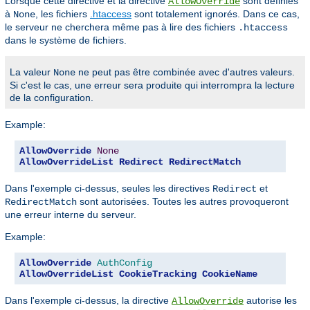
Lorsque cette directive et la directive
sont définies
AllowOverride
à
, les fichiers
.htaccess
sont totalement ignorés. Dans ce cas,
None
le serveur ne cherchera même pas à lire des fichiers
.htaccess
dans le système de fichiers.
La valeur
ne peut pas être combinée avec d'autres valeurs.
None
Si c'est le cas, une erreur sera produite qui interrompra la lecture
de la configuration.
Example:
AllowOverride
None
AllowOverrideList
Redirect
RedirectMatch
Dans l'exemple ci-dessus, seules les directives
et
Redirect
sont autorisées. Toutes les autres provoqueront
RedirectMatch
une erreur interne du serveur.
Example:
AllowOverride
AuthConfig
AllowOverrideList
CookieTracking
CookieName
Dans l'exemple ci-dessus, la directive
autorise les
AllowOverride