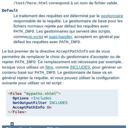
correspond à un nom de fichier valide.
/test/here.html
Default
Le traitement des requêtes est déterminé par le
gestionnaire
responsable de la requête. Le gestionnaire de base pour les
fichiers normaux rejette par défaut les requêtes avec
. Les gestionnaires qui servent des scripts,
PATH_INFO
comme
cgi-script
et
isapi-handler
, acceptent en général par
défaut les requêtes avec
.
PATH_INFO
Le but premier de la directive
est de vous
AcceptPathInfo
permettre de remplacer le choix du gestionnaire d'accepter ou de
rejeter
. Ce remplacement est nécessaire par exemple,
PATH_INFO
lorsque vous utilisez un
filtre
, comme
INCLUDES
, pour générer un
contenu basé sur
. Le gestionnaire de base va en
PATH_INFO
général rejeter la requête, et vous pouvez utiliser la configuration
suivante pour utiliser un tel script :
<
Files
"mypaths.shtml"
>
Options
+Includes
SetOutputFilter
INCLUDES
AcceptPathInfo
On
</
Files
>