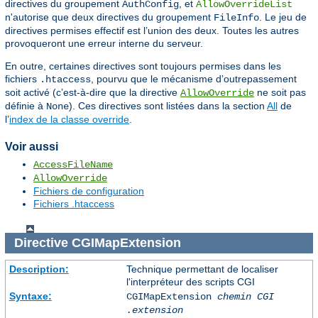
directives du groupement
, et
AuthConfig
AllowOverrideList
n'autorise que deux directives du groupement
. Le jeu de
FileInfo
directives permises effectif est l’union des deux. Toutes les autres
provoqueront une erreur interne du serveur.
En outre, certaines directives sont toujours permises dans les
fichiers
, pourvu que le mécanisme d’outrepassement
.htaccess
soit activé (c’est-à-dire que la directive
ne soit pas
AllowOverride
définie à
). Ces directives sont listées dans la section
All
de
None
l’
index de la classe override
.
Voir aussi
AccessFileName
AllowOverride
Fichiers de configuration
Fichiers .htaccess
Directive
CGIMapExtension
Description:
Technique permettant de localiser
l'interpréteur des scripts CGI
Syntaxe:
CGIMapExtension
chemin CGI
.extension