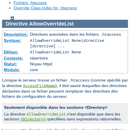
Fichiers .htaccess
Override Class Index for .htaccess
Directive
AllowOverrideList
Description:
Directives autorisées dans les fichiers
.htaccess
Syntaxe:
AllowOverrideList None|
directive
[
directive
] ...
Défaut:
AllowOverrideList None
Contexte:
répertoire
Statut:
Noyau httpd
Module:
core
Lorsque le serveur trouve un fichier
(comme spécifié par
.htaccess
la directive
), il doit savoir lesquelles des directives
AccessFileName
déclarées dans ce fichier peuvent remplacer des directives des
fichiers de configuration du serveur.
Seulement disponible dans les sections <Directory>
La directive
n'est disponible que dans les
AllowOverrideList
sections
spécifiées sans expressions rationnelles.
<Directory>