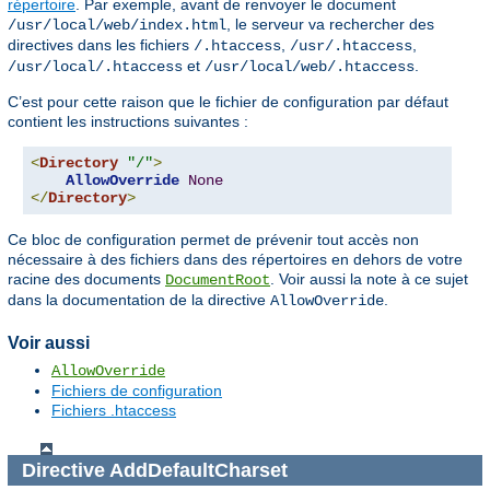
répertoire
. Par exemple, avant de renvoyer le document
, le serveur va rechercher des
/usr/local/web/index.html
directives dans les fichiers
,
,
/.htaccess
/usr/.htaccess
et
.
/usr/local/.htaccess
/usr/local/web/.htaccess
C’est pour cette raison que le fichier de configuration par défaut
contient les instructions suivantes :
<
Directory
"/"
>
AllowOverride
None
</
Directory
>
Ce bloc de configuration permet de prévenir tout accès non
nécessaire à des fichiers dans des répertoires en dehors de votre
racine des documents
. Voir aussi la note à ce sujet
DocumentRoot
dans la documentation de la directive
.
AllowOverride
Voir aussi
AllowOverride
Fichiers de configuration
Fichiers .htaccess
Directive
AddDefaultCharset