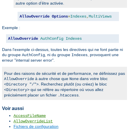
autre option d'être activée.
AllowOverride
Options
=
Indexes
,
MultiViews
Exemple :
AllowOverride
AuthConfig
Indexes
Dans l'exemple ci-dessus, toutes les directives qui ne font partie ni
du groupe
, ni du groupe
, provoquent une
AuthConfig
Indexes
erreur "internal server error".
Pour des raisons de sécurité et de performance, ne définissez pas
à autre chose que
dans votre bloc
AllowOverride
None
. Recherchez plutôt (ou créez) le bloc
<Directory "/">
qui se réfère au répertoire où vous allez
<Directory>
précisément placer un fichier
.
.htaccess
Voir aussi
AccessFileName
AllowOverrideList
Fichiers de configuration