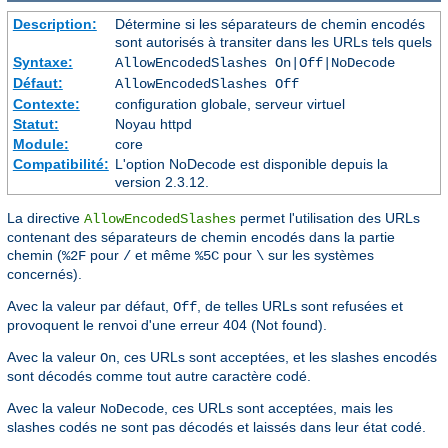
Description:
Détermine si les séparateurs de chemin encodés
sont autorisés à transiter dans les URLs tels quels
Syntaxe:
AllowEncodedSlashes On|Off|NoDecode
Défaut:
AllowEncodedSlashes Off
Contexte:
configuration globale, serveur virtuel
Statut:
Noyau httpd
Module:
core
Compatibilité:
L'option NoDecode est disponible depuis la
version 2.3.12.
La directive
permet l'utilisation des URLs
AllowEncodedSlashes
contenant des séparateurs de chemin encodés dans la partie
chemin (
pour
et même
pour
sur les systèmes
%2F
/
%5C
\
concernés).
Avec la valeur par défaut,
, de telles URLs sont refusées et
Off
provoquent le renvoi d'une erreur 404 (Not found).
Avec la valeur
, ces URLs sont acceptées, et les slashes encodés
On
sont décodés comme tout autre caractère codé.
Avec la valeur
, ces URLs sont acceptées, mais les
NoDecode
slashes codés ne sont pas décodés et laissés dans leur état codé.