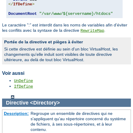
</
IfDefine
>
DocumentRoot
"/var/www/${servername}/htdocs"
Le caractère ":" est interdit dans les noms de variables afin d'éviter
les conflits avec la syntaxe de la directive
.
RewriteMap
Portée de la directive et pièges à éviter
Si cette directive est définie au sein d'un bloc VirtualHost, les
changements qu'elle induit sont visibles de toute directive
ultérieure, au delà de tout bloc VirtualHost.
Voir aussi
UnDefine
IfDefine
Directive
<Directory>
Description:
Regroupe un ensemble de directives qui ne
s'appliquent qu'au répertoire concerné du système
de fichiers, à ses sous-répertoires, et à leur
contenu.