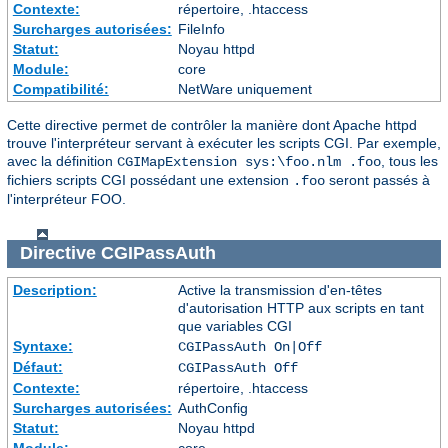
Contexte:
répertoire, .htaccess
Surcharges autorisées:
FileInfo
Statut:
Noyau httpd
Module:
core
Compatibilité:
NetWare uniquement
Cette directive permet de contrôler la manière dont Apache httpd
trouve l'interpréteur servant à exécuter les scripts CGI. Par exemple,
avec la définition
, tous les
CGIMapExtension sys:\foo.nlm .foo
fichiers scripts CGI possédant une extension
seront passés à
.foo
l'interpréteur FOO.
Directive
CGIPassAuth
Description:
Active la transmission d'en-têtes
d'autorisation HTTP aux scripts en tant
que variables CGI
Syntaxe:
CGIPassAuth On|Off
Défaut:
CGIPassAuth Off
Contexte:
répertoire, .htaccess
Surcharges autorisées:
AuthConfig
Statut:
Noyau httpd
Module:
core