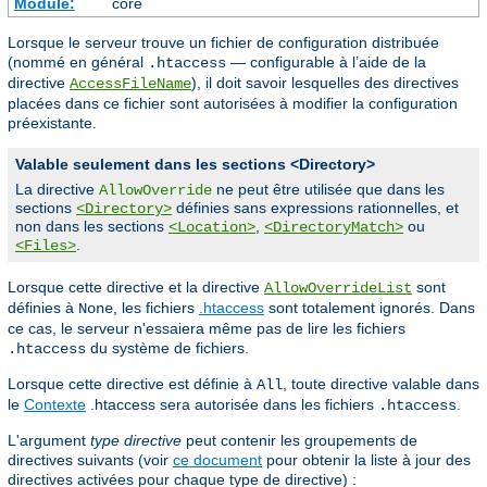
Module:
core
Lorsque le serveur trouve un fichier de configuration distribuée
(nommé en général
— configurable à l’aide de la
.htaccess
directive
), il doit savoir lesquelles des directives
AccessFileName
placées dans ce fichier sont autorisées à modifier la configuration
préexistante.
Valable seulement dans les sections <Directory>
La directive
ne peut être utilisée que dans les
AllowOverride
sections
définies sans expressions rationnelles, et
<Directory>
non dans les sections
,
ou
<Location>
<DirectoryMatch>
.
<Files>
Lorsque cette directive et la directive
sont
AllowOverrideList
définies à
, les fichiers
.htaccess
sont totalement ignorés. Dans
None
ce cas, le serveur n'essaiera même pas de lire les fichiers
du système de fichiers.
.htaccess
Lorsque cette directive est définie à
, toute directive valable dans
All
le
Contexte
.htaccess sera autorisée dans les fichiers
.
.htaccess
L'argument
type directive
peut contenir les groupements de
directives suivants (voir
ce document
pour obtenir la liste à jour des
directives activées pour chaque type de directive) :