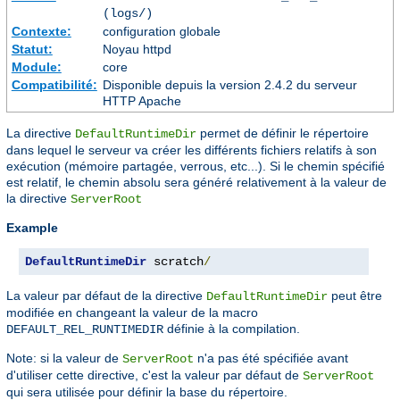
(logs/)
Contexte:
configuration globale
Statut:
Noyau httpd
Module:
core
Compatibilité:
Disponible depuis la version 2.4.2 du serveur
HTTP Apache
La directive
permet de définir le répertoire
DefaultRuntimeDir
dans lequel le serveur va créer les différents fichiers relatifs à son
exécution (mémoire partagée, verrous, etc...). Si le chemin spécifié
est relatif, le chemin absolu sera généré relativement à la valeur de
la directive
ServerRoot
Example
DefaultRuntimeDir
 scratch
/
La valeur par défaut de la directive
peut être
DefaultRuntimeDir
modifiée en changeant la valeur de la macro
définie à la compilation.
DEFAULT_REL_RUNTIMEDIR
Note: si la valeur de
n'a pas été spécifiée avant
ServerRoot
d'utiliser cette directive, c'est la valeur par défaut de
ServerRoot
qui sera utilisée pour définir la base du répertoire.