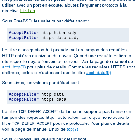
utiliser avec un port en écoute, ajoutez l'argument
protocol
à la
directive
.
Listen
Sous FreeBSD, les valeurs par défaut sont :
AcceptFilter
AcceptFilter
 https dataready
Le filtre d'acceptation
met en tampon des requêtes
httpready
HTTP entières au niveau du noyau. Quand une requête entière a
été reçue, le noyau l'envoie au serveur. Voir la page de manuel de
accf_http(9)
pour plus de détails. Comme les requêtes HTTPS sont
chiffrées, celles-ci n'autorisent que le filtre
accf_data(9)
.
Sous Linux, les valeurs par défaut sont :
AcceptFilter
AcceptFilter
 https data
Le filtre
de Linux ne supporte pas la mise en
TCP_DEFER_ACCEPT
tampon des requêtes http. Toute valeur autre que
active le
none
filtre
pour ce protocole. Pour plus de détails,
TCP_DEFER_ACCEPT
voir la page de manuel Linux de
tcp(7)
.
Sous Windows, les valeurs par défaut sont :