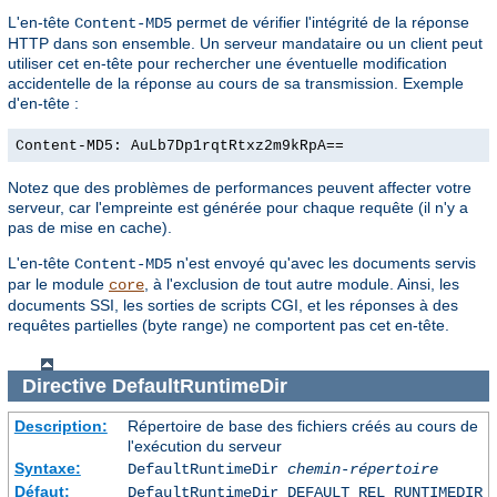
L'en-tête
permet de vérifier l'intégrité de la réponse
Content-MD5
HTTP dans son ensemble. Un serveur mandataire ou un client peut
utiliser cet en-tête pour rechercher une éventuelle modification
accidentelle de la réponse au cours de sa transmission. Exemple
d'en-tête :
Content-MD5: AuLb7Dp1rqtRtxz2m9kRpA==
Notez que des problèmes de performances peuvent affecter votre
serveur, car l'empreinte est générée pour chaque requête (il n'y a
pas de mise en cache).
L'en-tête
n'est envoyé qu'avec les documents servis
Content-MD5
par le module
, à l'exclusion de tout autre module. Ainsi, les
core
documents SSI, les sorties de scripts CGI, et les réponses à des
requêtes partielles (byte range) ne comportent pas cet en-tête.
Directive
DefaultRuntimeDir
Description:
Répertoire de base des fichiers créés au cours de
l'exécution du serveur
Syntaxe:
DefaultRuntimeDir
chemin-répertoire
Défaut:
DefaultRuntimeDir DEFAULT_REL_RUNTIMEDIR