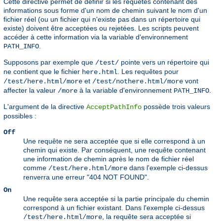
Cette directive permet de définir si les requêtes contenant des
informations sous forme d'un nom de chemin suivant le nom d'un
fichier réel (ou un fichier qui n'existe pas dans un répertoire qui
existe) doivent être acceptées ou rejetées. Les scripts peuvent
accéder à cette information via la variable d'environnement
.
PATH_INFO
Supposons par exemple que
pointe vers un répertoire qui
/test/
ne contient que le fichier
. Les requêtes pour
here.html
et
vont
/test/here.html/more
/test/nothere.html/more
affecter la valeur
à la variable d'environnement
.
/more
PATH_INFO
L'argument de la directive
possède trois valeurs
AcceptPathInfo
possibles :
Off
Une requête ne sera acceptée que si elle correspond à un
chemin qui existe. Par conséquent, une requête contenant
une information de chemin après le nom de fichier réel
comme
dans l'exemple ci-dessus
/test/here.html/more
renverra une erreur "404 NOT FOUND".
On
Une requête sera acceptée si la partie principale du chemin
correspond à un fichier existant. Dans l'exemple ci-dessus
, la requête sera acceptée si
/test/here.html/more