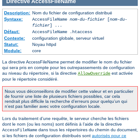
Directive
AccessFileName
Description:
Nom du fichier de configuration distribué
Syntaxe:
AccessFileName
nom-du-fichier
[
nom-du-
fichier
] ...
Défaut:
AccessFileName .htaccess
Contexte:
configuration globale, serveur virtuel
Statut:
Noyau httpd
Module:
core
La directive AccessFileName permet de modifier le nom du fichier
qui sera pris en compte pour les outrepassements de configuration
au niveau du répertoire, si la directive
est activée
AllowOverride
pour le répertoire considéré.
Nous vous déconseillons de modifier cette valeur et en particulier
de fournir une liste de plusieurs fichiers possibles, car cela
rendrait plus difficile la recherche d’erreurs pour quelqu’un qui
n’est pas familier avec votre configuration locale.
Lors du traitement d’une requête, le serveur cherche les fichiers
dont le nom (ou les noms) sont définis à l’aide de la directive
dans tous les répertoires du chemin du document,
AccessFileName
si les fichiers de configuration distribués sont
autorisés pour ce