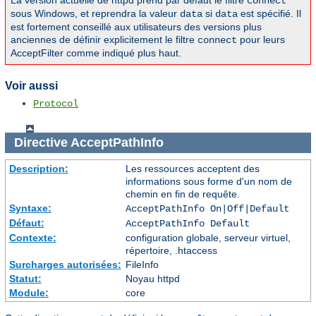
La version actuelle de httpd prend par défaut le filtre
connect
sous Windows, et reprendra la valeur
si
est spécifié. Il
data
data
est fortement conseillé aux utilisateurs des versions plus
anciennes de définir explicitement le filtre
pour leurs
connect
AcceptFilter comme indiqué plus haut.
Voir aussi
Protocol
Directive
AcceptPathInfo
Description:
Les ressources acceptent des
informations sous forme d'un nom de
chemin en fin de requête.
Syntaxe:
AcceptPathInfo On|Off|Default
Défaut:
AcceptPathInfo Default
Contexte:
configuration globale, serveur virtuel,
répertoire, .htaccess
Surcharges autorisées:
FileInfo
Statut:
Noyau httpd
Module:
core