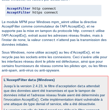
AcceptFilter
AcceptFilter
 https connect
Le module MPM pour Windows mpm_winnt utilise la directive
AcceptFilter comme commutateur de l'API AcceptEx(), et ne
supporte pas la mise en tampon du protocole http.
utilise
connect
l'API AcceptEx(), extrait aussi les adresses réseau finales, mais à
l'instar de
, la valeur
n'attend pas la transmission des
none
connect
données initiales.
Sous Windows,
utilise accept() au lieu d'AcceptEx(), et ne
none
recycle pas les sockets entre les connexions. Ceci s'avère utile pour
les interfaces réseau dont le pilote est défectueux, ainsi que pour
certains fournisseurs de réseau comme les pilotes vpn, ou les filtres
anti-spam, anti-virus ou anti-spyware.
L'AcceptFilter
(Windows)
data
Jusqu'à la version 2.4.23, le filtre d'acceptation
attendait
data
que des données aient été transmises et que le tampon de
données initial et l'adresse réseau finale aient été déterminés par
l'invocation AcceptEx(). Cette implémentation étant vulnérable à
une attaque de type denial of service, elle a été désactivée.