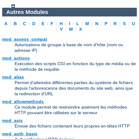
Autres Modules
A
|
B
|
C
|
D
|
E
|
F
|
H
|
I
|
L
|
M
|
N
|
P
|
R
|
S
|
U
|
V
|
W
|
X
mod_access_compat
Autorisations de groupe à base de nom d'hôte (nom ou
adresse IP)
mod_actions
Exécution des scripts CGI en fonction du type de média ou de
la méthode de requête.
mod_alias
Permet d'atteindre différentes parties du système de fichiers
depuis l'arborescence des documents du site web, ainsi que
la redirection d'URL
mod_allowmethods
Ce module permet de restreindre aisément les méthodes
HTTP pouvant être utilisées sur le serveur
mod_asis
Envoie des fichiers contenant leurs propres en-têtes HTTP
mod_auth_basic